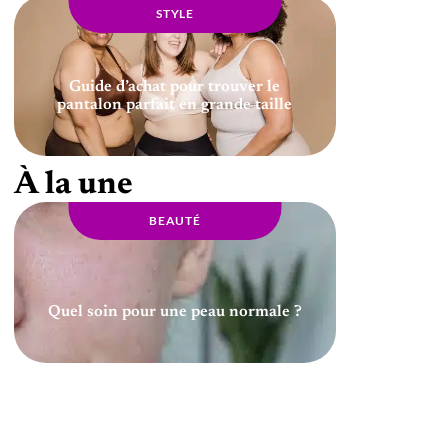
STYLE
Guide d’achat pour trouver le
pantalon parfait en grande taille
À la une
BEAUTÉ
Quel soin pour une peau normale ?