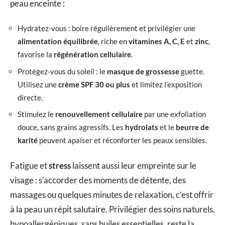
peau enceinte :
Hydratez-vous : boire régulièrement et privilégier une
alimentation équilibrée
, riche en
vitamines A, C, E
et
zinc
,
favorise la
régénération cellulaire
.
Protégez-vous du soleil : le
masque de grossesse
guette.
Utilisez une
crème SPF 30 ou plus
et limitez l’exposition
directe.
Stimulez le
renouvellement cellulaire
par une exfoliation
douce, sans grains agressifs. Les
hydrolats
et le
beurre de
karité
peuvent apaiser et réconforter les peaux sensibles.
Fatigue et
stress
laissent aussi leur empreinte sur le
visage : s’accorder des moments de détente, des
massages ou quelques minutes de relaxation, c’est offrir
à la peau un répit salutaire. Privilégier des soins naturels,
hypoallergéniques, sans huiles essentielles, reste la